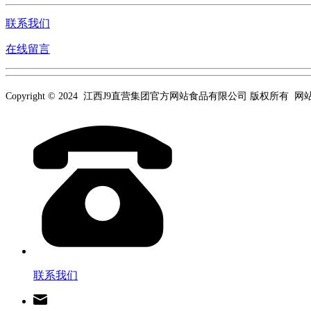
联系我们
在线留言
Copyright © 2024 江西J9直营集团官方网站食品有限公司 版权所有 
联系我们