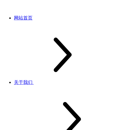
网站首页
关于我们