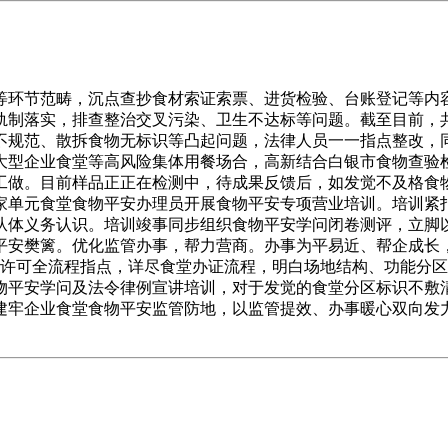
节范畴，沉点查抄食材索证索票、进货检验、台账登记等内容
制落实，排查整治交叉污染、卫生不达标等问题。截至目前，共查
样不规范、散拆食物无标识等凸起问题，法律人员一一指点整改，
大型企业食堂等高风险集体用餐场合，高新结合白银市食物查验
工做。目前样品正正在检测中，待成果反馈后，如发觉不及格食
余家单元食堂食物平安办理员开展食物平安专项营业培训。培训紧
从体义务认识。培训竣事同步组织食物平安学问闭卷测评，立脚
平安樊篱。优化监管办事，帮力营商。办事为平易近、帮企成长
营许可全流程指点，详尽食堂办证流程，明白场地结构、功能分
物平安学问及法令律例宣讲培训，对于发觉的食堂分区标识不敷
建牢企业食堂食物平安监管防地，以监管提效、办事暖心双向发