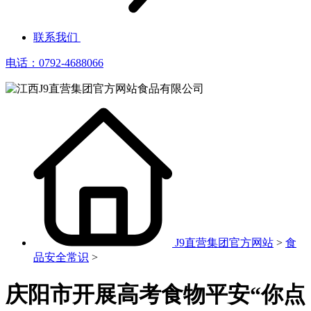
联系我们
电话：0792-4688066
J9直营集团官方网站
>
食
品安全常识
>
庆阳市开展高考食物平安“你点