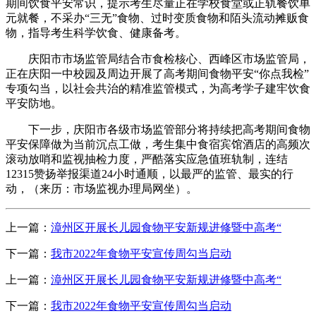
期间饮食平安常识，提示考生尽量正在学校食堂或正轨餐饮单
元就餐，不采办“三无”食物、过时变质食物和陌头流动摊贩食
物，指导考生科学饮食、健康备考。
庆阳市市场监管局结合市食检核心、西峰区市场监管局，
正在庆阳一中校园及周边开展了高考期间食物平安“你点我检”
专项勾当，以社会共治的精准监管模式，为高考学子建牢饮食
平安防地。
下一步，庆阳市各级市场监管部分将持续把高考期间食物
平安保障做为当前沉点工做，考生集中食宿宾馆酒店的高频次
滚动放哨和监视抽检力度，严酷落实应急值班轨制，连结
12315赞扬举报渠道24小时通顺，以最严的监管、最实的行
动，（来历：市场监视办理局网坐）。
上一篇：
漳州区开展长儿园食物平安新规进修暨中高考“
下一篇：
我市2022年食物平安宣传周勾当启动
上一篇：
漳州区开展长儿园食物平安新规进修暨中高考“
下一篇：
我市2022年食物平安宣传周勾当启动