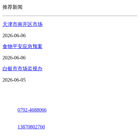
推荐新闻
天津市南开区市场
2026-06-06
食物平安应急预案
2026-06-06
白银市市场监视办
2026-06-05
座机：
0792-4688066
电话：
13870802760