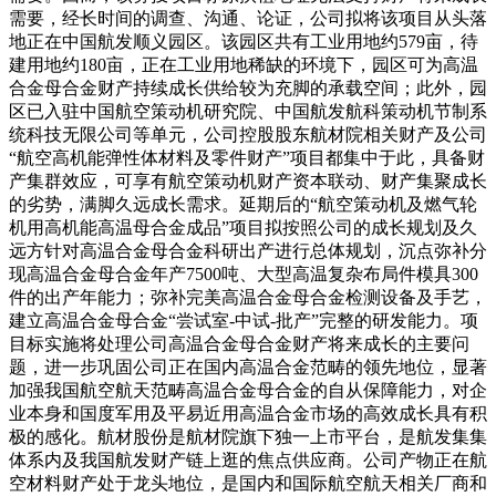
需要，经长时间的调查、沟通、论证，公司拟将该项目从头落
地正在中国航发顺义园区。该园区共有工业用地约579亩，待
建用地约180亩，正在工业用地稀缺的环境下，园区可为高温
合金母合金财产持续成长供给较为充脚的承载空间；此外，园
区已入驻中国航空策动机研究院、中国航发航科策动机节制系
统科技无限公司等单元，公司控股股东航材院相关财产及公司
“航空高机能弹性体材料及零件财产”项目都集中于此，具备财
产集群效应，可享有航空策动机财产资本联动、财产集聚成长
的劣势，满脚久远成长需求。延期后的“航空策动机及燃气轮
机用高机能高温母合金成品”项目拟按照公司的成长规划及久
远方针对高温合金母合金科研出产进行总体规划，沉点弥补分
现高温合金母合金年产7500吨、大型高温复杂布局件模具300
件的出产年能力；弥补完美高温合金母合金检测设备及手艺，
建立高温合金母合金“尝试室-中试-批产”完整的研发能力。项
目标实施将处理公司高温合金母合金财产将来成长的主要问
题，进一步巩固公司正在国内高温合金范畴的领先地位，显著
加强我国航空航天范畴高温合金母合金的自从保障能力，对企
业本身和国度军用及平易近用高温合金市场的高效成长具有积
极的感化。航材股份是航材院旗下独一上市平台，是航发集集
体系内及我国航发财产链上逛的焦点供应商。公司产物正在航
空材料财产处于龙头地位，是国内和国际航空航天相关厂商和