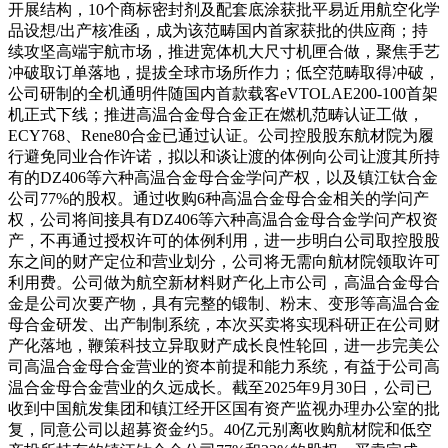
开展结构，10个商标密封剂及配套底涂获批平易近用航空化学
品设想/出产核准函，成为该范畴国内首家获批的供应商；持
续攻坚高端宇航市场，推进宽体机大尺寸机匣合做，聚焦手艺
冲破取订单落地，提拔全球市场所作力；低空范畴取得冲破，
公司研制的全机通明件随国内首款载客eVTOLAE200-100首架
机正式下线；推进高温合金母合金正在燃机范畴认证工做，
ECY768、Rene80合金已通过认证。公司控股股东航材院为履
行避免同业合作许诺，拟以和谈让渡的体例向公司让渡其所持
有的DZ406等六种高温合金母合金学问产权，以及镇江钛合金
公司77%的股权。通过收购6种高温合金母合金相关的学问产
权，公司将间接具有DZ406等六种高温合金母合金学问产权资
产，不再通过授权许可的体例利用，进一步明白公司取控股股
东之间的财产定位和营业划分，公司将无需向航材院领取许可
利用费。公司做为航空新材料财产化上市公司，高温合金母合
金是公司次要产物，具有完整的锻制、粉末、变形等高温合金
母合金研发、出产制制系统，本次买卖将实现科研正在公司财
产化落地，鞭策科技立异取财产成长良性轮回，进一步完美公
司高温合金母合金营业的资本前提和能力系统，有益于公司高
温合金母合金营业的久远成长。截至2025年9月30日，公司已
收到中国航发集团和镇江经开区国有资产监视办理办公室的批
复，同意公司以超募资金约5。40亿元别离收购航材院和低空