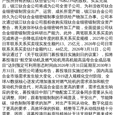
产投所持有的镇江钛合金公司77%和23%的股权。买卖完成
后，镇江钛合金公司将成为公司全资子公司。为补没收司钛合
金细密锻制营业出产、运营、成长所需产能，镇江钛合金公司
持久为公司钛合金细密锻制事业部供给产物加工办事。公司本
次通过镇江钛合金公司股权收购实现钛合金细密锻制营业资产
整合，将无效弥补钛合金细密铸件加工产能，全面提拔公司钛
合金细密锻制营业科研出产能力。此外，两笔联系关系买卖的
完成将进一步降低后续年度的联系关系买卖规模，2025年公司
日常联系关系买卖现实发生额约13。25亿元，2026年公司日常
联系关系买卖估计金额约12。44亿元。2026年3月31日，公司
审议通过了《关于耽误部门募投项目实施刻日的议案》，拟将
募投项目“航空策动机及燃气轮机用高机能高温母合金成品项
目”达到预定可利用形态时间由2026年3月31日延期至2030年3
月31日。按照公司通知布告，募投项目实施过程中，国内高温
合金市场需求发生较大变化，C919进入规模化交付阶段、全
球AI数据核心迸发式增加激发对燃气轮机的需求添加和航空
策动机升级迭代，对高温合金提出更高的要求，需求也发生响
应的变化，募投项目中部门产物配套工艺设备同步需要从头论
证调整。同时，跟着智能制制的不竭普及，平安出产、节能降
碳、绿色制制等要求的加严，对出产车间从动化、数字化提出
了更高的要求，高效环保的拆箱、精整等工序从动线扶植十分
需要。因而，该募投项目标原扶植地址无法支持财产将来成长