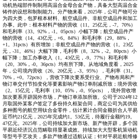
动机热端部件制制用高温合金母合金产物，具备大型高温合金
铸件的设想和制制能力。分产物来看，2025年，公司产物可分
为四大类，包罗根本材料、航空成品件、非航空成品件和加工
办事。此中：根本材料产物的营收（11。25亿元，-7。70%）
和毛利率（33。92%，-1。05pcts）小幅下降；航空成品件产
物的营收（14。43亿元，+6。84%）和毛利率（29。88%，
+1。31pcts）有所增加；非航空成品件产物的营收（1。23亿
元，-31。46%）大幅下降，毛利率（8。32%，-2。80pcts）小
幅下降；加工办事收入（1。43亿元，-9。77%）和毛利率
（20。30%，-0。36pcts）均有所下降。从地域角度看，2025
年，公司境内营收（26。20亿元，-3。95%），毛利率（31。
70%，+0。72pcts），营收下降次要系受行业、产物布局和产
物订单交付节拍变化等要素影响产物订单削减所致；境外营收
（2。15亿元，毛利率（10。05%，-0。95pcts），境外营收增
加次要系开辟国外市场，产物订单添加所致。公司于2024年12
月取国外某客户签定了多份持久框架合同，商定公司为其供给
多种图号的航空用钛合金零件，估计累计合同金额折合人平易
近币约21亿元，2025年完成约1。53亿元，待履行金额约19。
47亿元。2025年，公司持续加大新市场、新产物开辟，多个国
平易近经济沉点范畴取得显著成效。持续加大大型客机策动机
等型号手艺攻关，多款产物通过适航认证；针对平易近航维修