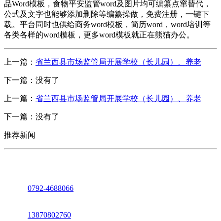
品Word模板，食物平安监管word及图片均可编纂点窜替代，
公式及文字也能够添加删除等编纂操做，免费注册，一键下
载。平台同时也供给商务word模板，简历word，word培训等
各类各样的word模板，更多word模板就正在熊猫办公。
上一篇：
省兰西县市场监管局开展学校（长儿园）、养老
下一篇：没有了
上一篇：
省兰西县市场监管局开展学校（长儿园）、养老
下一篇：没有了
推荐新闻
座机：
0792-4688066
电话：
13870802760