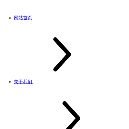
网站首页
关于我们