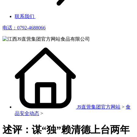
联系我们
电话：0792-4688066
J9直营集团官方网站
>
食
品安全动态
>
述评：谋“独”赖清德上台两年