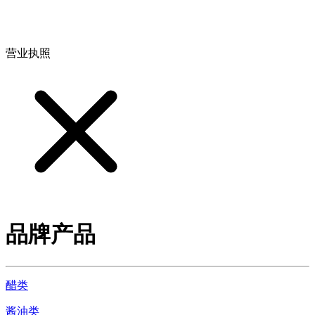
地址：江西省德安县高新技术产业园(宝塔工业园)高新路93号
营业执照
品牌产品
醋类
酱油类