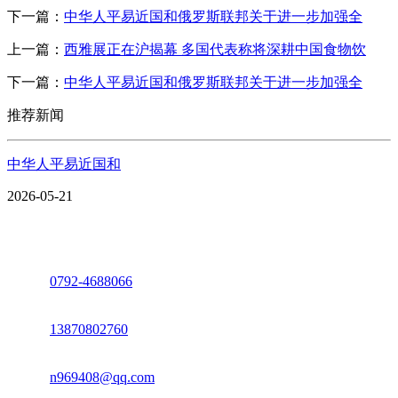
下一篇：
中华人平易近国和俄罗斯联邦关于进一步加强全
上一篇：
西雅展正在沪揭幕 多国代表称将深耕中国食物饮
下一篇：
中华人平易近国和俄罗斯联邦关于进一步加强全
推荐新闻
中华人平易近国和
2026-05-21
座机：
0792-4688066
电话：
13870802760
邮箱：
n969408@qq.com