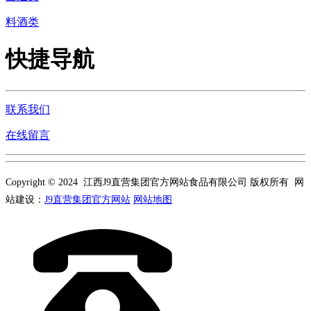
料酒类
快捷导航
联系我们
在线留言
Copyright © 2024 江西J9直营集团官方网站食品有限公司 版权所有 网
站建设：
J9直营集团官方网站
网站地图