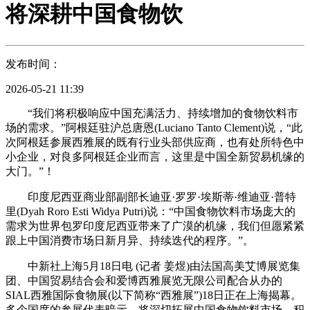
将深耕中国食物饮
发布时间：
2026-05-21 11:39
“我们将积极响应中国充满活力、持续增加的食物饮料市
场的需求。”阿根廷驻沪总唐恩(Luciano Tanto Clement)说，“此
次阿根廷参展西雅展的既有行业头部供应商，也有处所特色中
小企业，对良多阿根廷企业而言，这里是中国全新贸易机缘的
大门。”！
印度尼西亚商业部副部长迪亚·罗罗·埃斯蒂·维迪亚·普特
里(Dyah Roro Esti Widya Putri)说：“中国食物饮料市场庞大的
需求为世界包罗印度尼西亚带来了广漠的机缘，我们但愿紧紧
跟上中国消费市场日新月异、持续迭代的程序。”。
中新社上海5月18日电 (记者 姜煜)由法国高美艾博展览集
团、中国贸易结合会和爱博西雅展览无限公司配合从办的
SIAL西雅国际食物展(以下简称“西雅展”)18日正在上海揭幕。
多个国度的参展代表暗示，将深切拓展中国食物饮料市场，积