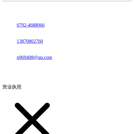
座机：
0792-4688066
电话：
13870802760
邮箱：
n969408@qq.com
地址：江西省德安县高新技术产业园(宝塔工业园)高新路93号
营业执照