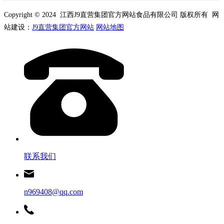
Copyright © 2024 江西J9直营集团官方网站食品有限公司 版权所有 网
站建设：
J9直营集团官方网站
网站地图
联系我们
n969408@qq.com