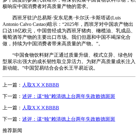
极响应中国消费者对高质量产物的需求。
西班牙驻沪总易斯·安东尼奥·卡尔沃·卡斯塔诺(Luis
Antonio Calvo Castao)暗示：“2025年，西班牙对中国农产物出
口达18亿欧元，中国曾经成为西班牙猪肉、橄榄油、乳成品、
葡萄酒等产物的主要出口市场。我们但愿和中国不竭深化合
做，持续为中国消费者带来高质量的产物。”。
“中国食物饮料财产正通过质量升级、模式立异、绿色转
型展示出强大的成长韧性取立异活力。为财产高质量成长注入
新动能。”中国贸易结合会会长王平易近说。
上一篇：
人取XⅩⅩBBBB
下一篇：
述评：谋“独”赖清德上台两年失政败德斑斑
上一篇：
人取XⅩⅩBBBB
下一篇：
述评：谋“独”赖清德上台两年失政败德斑斑
推荐新闻