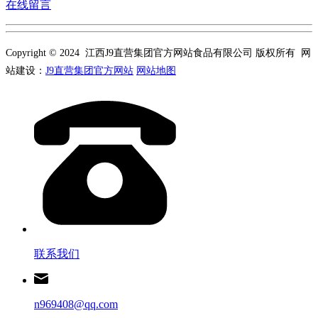
在线留言
Copyright © 2024 江西J9直营集团官方网站食品有限公司 版权所有 网
站建设：
J9直营集团官方网站
网站地图
联系我们
n969408@qq.com