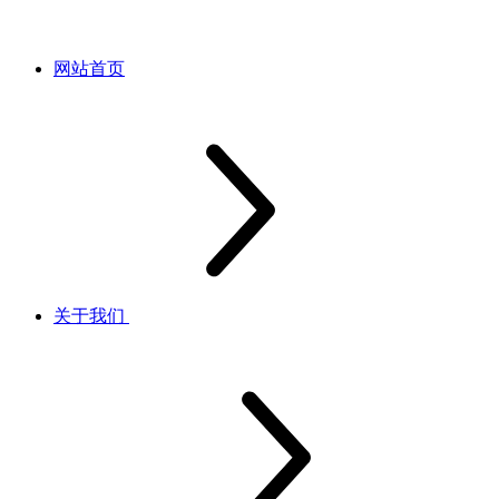
网站首页
关于我们