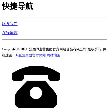
快捷导航
联系我们
在线留言
Copyright © 2024 江西J9直营集团官方网站食品有限公司 版权所有 网
站建设：
J9直营集团官方网站
网站地图