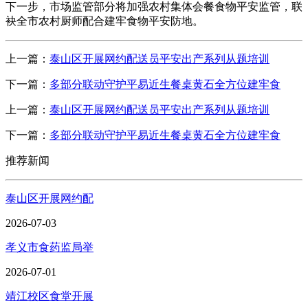
下一步，市场监管部分将加强农村集体会餐食物平安监管，联
袂全市农村厨师配合建牢食物平安防地。
上一篇：
泰山区开展网约配送员平安出产系列从题培训
下一篇：
多部分联动守护平易近生餐桌黄石全方位建牢食
上一篇：
泰山区开展网约配送员平安出产系列从题培训
下一篇：
多部分联动守护平易近生餐桌黄石全方位建牢食
推荐新闻
泰山区开展网约配
2026-07-03
孝义市食药监局举
2026-07-01
靖江校区食堂开展