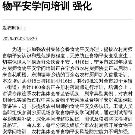
物平安学问培训 强化
发布时间：
2026-07-03 18:29
为进一步加强农村集体会餐食物平安办理，提拔农村厨师
食物平安认识和规范操做程度，无效防止食物平安变乱发生，
切实保障人平易近群众饮食平安，4月8日，宁乡市2026年度农
村厨师食物平安学问培训正在宁乡市农村厨师协会正式启动，
来自花明楼、东湖塘等乡镇的百余名农村厨师加入首批培训。
本次培训从4月8日持续到4月16日，将分9批次对全市29个乡镇
（街道）共计1400余名正在册村落厨师进行培训。培训会上，
讲课专家连系农村集体会餐监管现实，列举典型案例，对农村
厨师现实操做过程中常见食物平安风险及食物平安沉点案例细
致讲课，进一步提拔农村厨师的食物平安义务认识。工做人员
当即组织参训乡厨现场参取食物平安学问测试，通过测试帮帮
乡厨查漏补缺，深化学问理解取回忆，测试及格者将取得培训
及格证。一曲以来，每年分两次组织全市农村厨师开展食物平
安学问培训，农村集体会餐食物平安风险防控能力不竭加强。