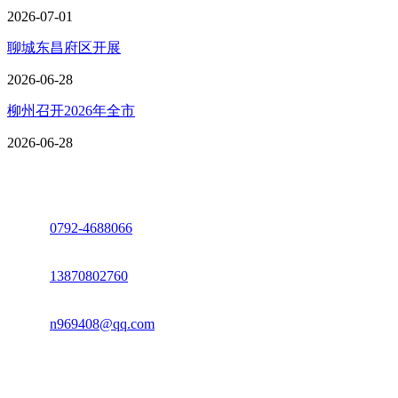
2026-07-01
聊城东昌府区开展
2026-06-28
柳州召开2026年全市
2026-06-28
座机：
0792-4688066
电话：
13870802760
邮箱：
n969408@qq.com
地址：江西省德安县高新技术产业园(宝塔工业园)高新路93号