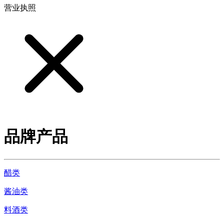
营业执照
品牌产品
醋类
酱油类
料酒类