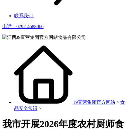
联系我们
电话：0792-4688066
J9直营集团官方网站
>
食
品安全常识
>
我市开展2026年度农村厨师食