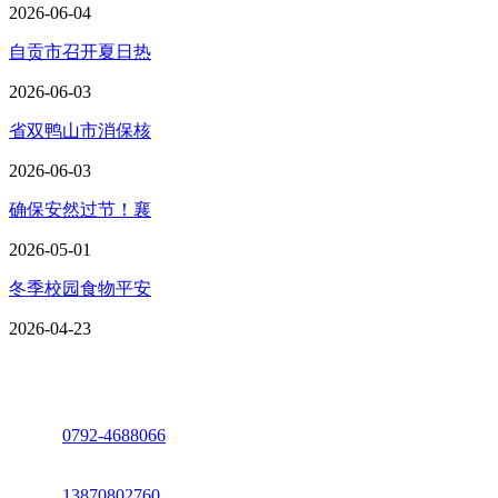
2026-06-04
自贡市召开夏日热
2026-06-03
省双鸭山市消保核
2026-06-03
确保安然过节！襄
2026-05-01
冬季校园食物平安
2026-04-23
座机：
0792-4688066
电话：
13870802760