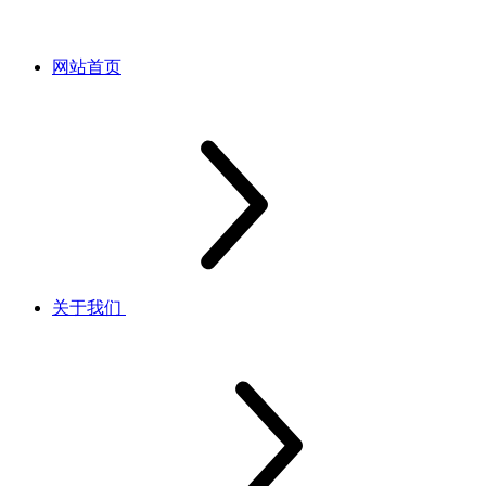
网站首页
关于我们