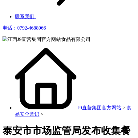
联系我们
电话：0792-4688066
J9直营集团官方网站
>
食
品安全常识
>
泰安市市场监管局发布收集餐