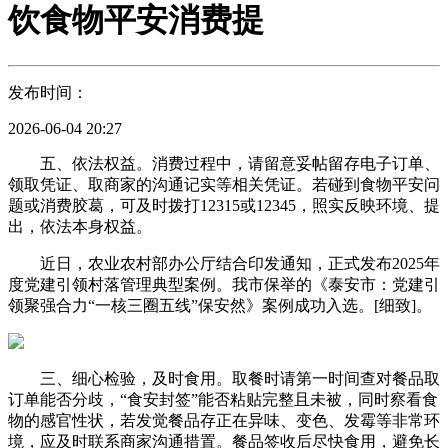
饮食物平安消费提
发布时间：
2026-06-04 20:27
五、依法权益。消费过程中，请留意妥帖留存电子订单、
领取凭证、取商家的沟通记实等相关凭证。若碰到食物平安问
题或消费胶葛，可及时拨打12315或12345，照实反映环境、提
出，依法本身权益。
近日，农业农村部办公厅结合印发通知，正式发布2025年
度党建引领村落管理典型案例。我市保举的《泰安市：党建引
领聚强合力“一核三圈五线”保安然》案例成功入选。[细致]。
三、细心检验，及时食用。取餐时请第一时间查对餐品取
订单能否分歧，“食安封签”能否粘贴完整且未被，同时察看食
物的感官性状，若发觉餐品存正在异味、变色、发霉等非常环
境，应及时联系商家沟通措置。餐品签收后尽快食用，避免长