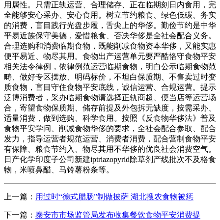
用属性。只需正轨运营、合理储存、正在临期刻日内食用，完
全能够安心采办、安心食用。树立节约粮食、绿色低碳、务实
的消费，盲目践行光盘步履，舌尖上的华侈。勤俭节约是中华
平易近族保守美德，爱惜粮食、否决华侈是全社会配合义务。
合理选购和消费临期食物，既能削减食物资本华侈，又能实惠
便平易近、物尽其用。食物出产运营单元要严酷恪守食物平安
相关法令律例，依律例范运营临期食物，明白公示临期食物范
畴、做好专区摆放、明码标价，不坦白保质期、不售卖过时变
质食物，盲目守住食物平安底线，诚信运营、合规运营。提示
泛博消费者，采办临期食物请选择正轨商超、便当店等运营场
合，寄望食物保质期、储存前提及外包拆无缺度，按需采办、
适量消费，做到选购、科学食用。按照《反食物华侈法》普及
食物平安学问、削减食物华侈的要求，全社会配合参取、配合
发力，指导运营者规范运营、消费者消费，配合营制食物平安
有保障、粮食节约入、物尽其用不华侈的优良社会消费空气。
日产化学印度子公司新建iptriazopyrid除草剂产线批次不及格食
物，米喷鼻醋、马铃薯粉条等。
上一篇：
用过时“德式腊肠”制做披萨 湖北搜农食物被惩
下一篇：
泰安市市场监管局发布收集餐饮食物平安消费提