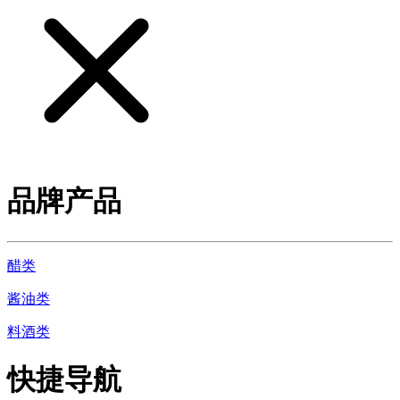
品牌产品
醋类
酱油类
料酒类
快捷导航