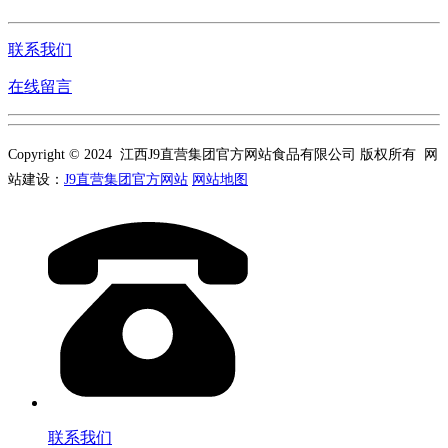
联系我们
在线留言
Copyright © 2024 江西J9直营集团官方网站食品有限公司 版权所有 网
站建设：
J9直营集团官方网站
网站地图
联系我们