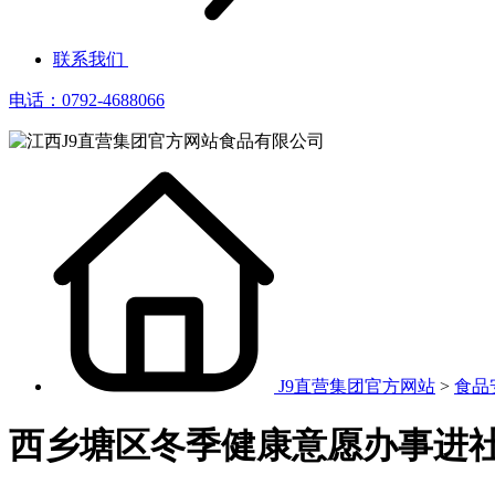
联系我们
电话：0792-4688066
J9直营集团官方网站
>
食品
西乡塘区冬季健康意愿办事进社