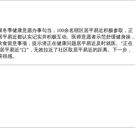
季健康意愿办事勾当，100余名辖区居平易近积极参取，正
居平易近都认实记实并积极互动。医师意愿者示范舒缓健身操，
饮食留意事项，提示潜正在健康问题居平易近及时就医。“正在
居平易近“口”，无效拉近了社区取居平易近的距离。下一步，
获得感。