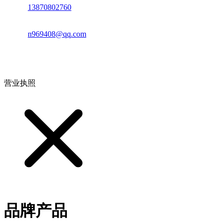
电话：
13870802760
邮箱：
n969408@qq.com
地址：江西省德安县高新技术产业园(宝塔工业园)高新路93号
营业执照
品牌产品