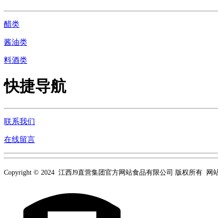
醋类
酱油类
料酒类
快捷导航
联系我们
在线留言
Copyright © 2024 江西J9直营集团官方网站食品有限公司 版权所有 