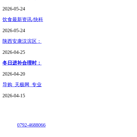
2026-05-24
饮食最新资讯-快科
2026-05-24
陕西安康汉滨区：
2026-04-25
冬日进补合理时：
2026-04-20
导购_天极网_专业
2026-04-15
座机：
0792-4688066