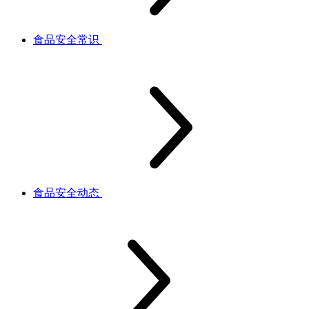
食品安全常识
食品安全动态