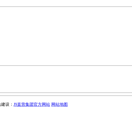
网站建设：
J9直营集团官方网站
网站地图