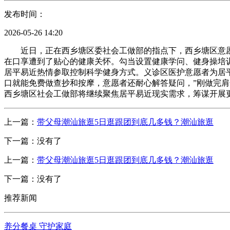
发布时间：
2026-05-26 14:20
近日，正在西乡塘区委社会工做部的指点下，西乡塘区意愿者
在口享遭到了贴心的健康关怀。勾当设置健康学问、健身操培
居平易近热情参取控制科学健身方式。义诊区医护意愿者为居
口就能免费做查抄和按摩，意愿者还耐心解答疑问，”刚做完肩
西乡塘区社会工做部将继续聚焦居平易近现实需求，筹谋开展
上一篇：
带父母潮汕旅逛5日逛跟团到底几多钱？潮汕旅逛
下一篇：没有了
上一篇：
带父母潮汕旅逛5日逛跟团到底几多钱？潮汕旅逛
下一篇：没有了
推荐新闻
养分餐桌 守护家庭