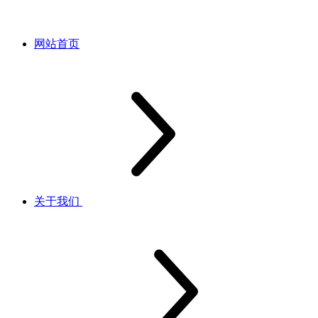
网站首页
关于我们