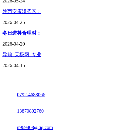
2026-05-24
陕西安康汉滨区：
2026-04-25
冬日进补合理时：
2026-04-20
导购_天极网_专业
2026-04-15
座机：
0792-4688066
电话：
13870802760
邮箱：
n969408@qq.com