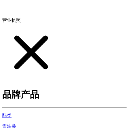
地址：江西省德安县高新技术产业园(宝塔工业园)高新路93号
营业执照
品牌产品
醋类
酱油类