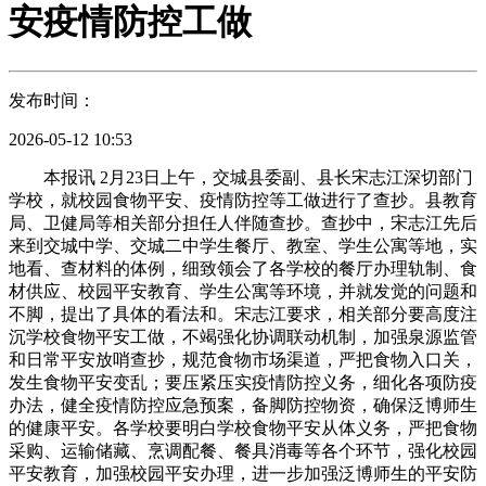
安疫情防控工做
发布时间：
2026-05-12 10:53
本报讯 2月23日上午，交城县委副、县长宋志江深切部门
学校，就校园食物平安、疫情防控等工做进行了查抄。县教育
局、卫健局等相关部分担任人伴随查抄。查抄中，宋志江先后
来到交城中学、交城二中学生餐厅、教室、学生公寓等地，实
地看、查材料的体例，细致领会了各学校的餐厅办理轨制、食
材供应、校园平安教育、学生公寓等环境，并就发觉的问题和
不脚，提出了具体的看法和。宋志江要求，相关部分要高度注
沉学校食物平安工做，不竭强化协调联动机制，加强泉源监管
和日常平安放哨查抄，规范食物市场渠道，严把食物入口关，
发生食物平安变乱；要压紧压实疫情防控义务，细化各项防疫
办法，健全疫情防控应急预案，备脚防控物资，确保泛博师生
的健康平安。各学校要明白学校食物平安从体义务，严把食物
采购、运输储藏、烹调配餐、餐具消毒等各个环节，强化校园
平安教育，加强校园平安办理，进一步加强泛博师生的平安防