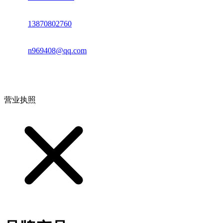
电话：
13870802760
邮箱：
n969408@qq.com
地址：江西省德安县高新技术产业园(宝塔工业园)高新路93号
营业执照