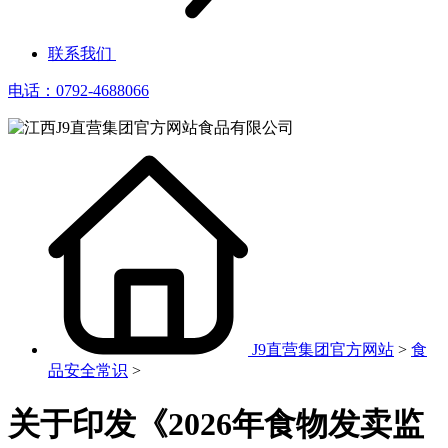
联系我们
电话：0792-4688066
J9直营集团官方网站
>
食
品安全常识
>
关于印发《2026年食物发卖监