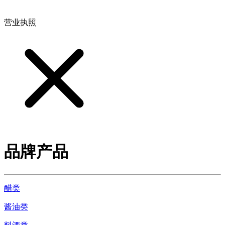
营业执照
品牌产品
醋类
酱油类