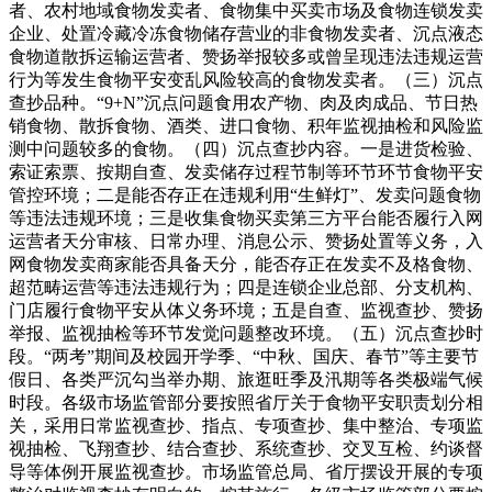
者、农村地域食物发卖者、食物集中买卖市场及食物连锁发卖
企业、处置冷藏冷冻食物储存营业的非食物发卖者、沉点液态
食物道散拆运输运营者、赞扬举报较多或曾呈现违法违规运营
行为等发生食物平安变乱风险较高的食物发卖者。（三）沉点
查抄品种。“9+N”沉点问题食用农产物、肉及肉成品、节日热
销食物、散拆食物、酒类、进口食物、积年监视抽检和风险监
测中问题较多的食物。（四）沉点查抄内容。一是进货检验、
索证索票、按期自查、发卖储存过程节制等环节环节食物平安
管控环境；二是能否存正在违规利用“生鲜灯”、发卖问题食物
等违法违规环境；三是收集食物买卖第三方平台能否履行入网
运营者天分审核、日常办理、消息公示、赞扬处置等义务，入
网食物发卖商家能否具备天分，能否存正在发卖不及格食物、
超范畴运营等违法违规行为；四是连锁企业总部、分支机构、
门店履行食物平安从体义务环境；五是自查、监视查抄、赞扬
举报、监视抽检等环节发觉问题整改环境。（五）沉点查抄时
段。“两考”期间及校园开学季、“中秋、国庆、春节”等主要节
假日、各类严沉勾当举办期、旅逛旺季及汛期等各类极端气候
时段。各级市场监管部分要按照省厅关于食物平安职责划分相
关，采用日常监视查抄、指点、专项查抄、集中整治、专项监
视抽检、飞翔查抄、结合查抄、系统查抄、交叉互检、约谈督
导等体例开展监视查抄。市场监管总局、省厅摆设开展的专项