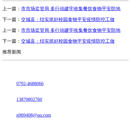
上一篇：
市市场监管局 多行动建牢收集餐饮食物平安防地
下一篇：
交城县：结实抓好校园食物平安疫情防控工做
上一篇：
市市场监管局 多行动建牢收集餐饮食物平安防地
下一篇：
交城县：结实抓好校园食物平安疫情防控工做
推荐新闻
座机：
0792-4688066
电话：
13870802760
邮箱：
n969408@qq.com
地址：江西省德安县高新技术产业园(宝塔工业园)高新路93号