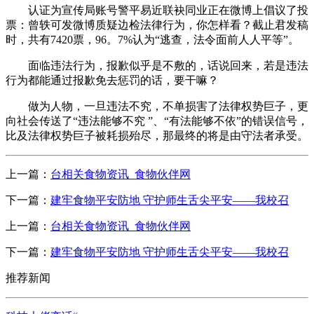
认证为宣传局账号警平易近联袂同业正在微博上倡议了投
票：曾轶可发微博质疑边检法律行为，你怎样看？截止君发稿
时，共有7420票，96。7%认为“逃查，法令面前人人平等”。
面临违法行为，报歉似乎是不敷的，话说回来，若是违法
行为都能通过报歉免去惩罚的话，要干嘛？
做为人物，一旦违法不究，不单损害了法律权势巨子，更
向社会传送了“违法能够不究 ”、“有法能够不依”的错误信号，
比及法律权势巨子被耗损殆尽，那最终的将是由守法者承受。
上一篇：
台相关食物资讯_食物伙伴网
下一篇：
建牢食物平安防地 守护师生舌尖平安——我校召
上一篇：
台相关食物资讯_食物伙伴网
下一篇：
建牢食物平安防地 守护师生舌尖平安——我校召
推荐新闻