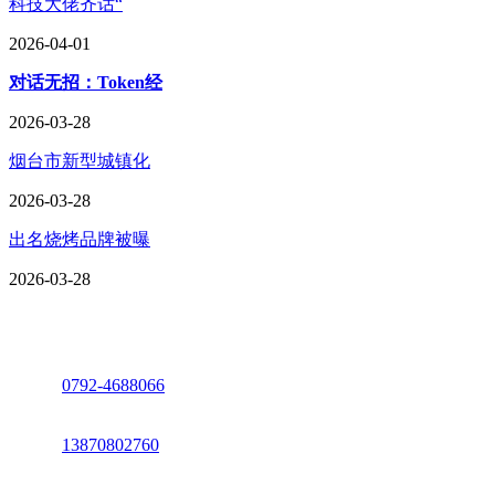
科技大佬齐话“
2026-04-01
对话无招：Token经
2026-03-28
烟台市新型城镇化
2026-03-28
出名烧烤品牌被曝
2026-03-28
座机：
0792-4688066
电话：
13870802760