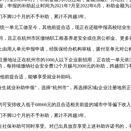
申报的补助起止时间为2021年7月至2022年6月，补助金额为20
门不脚12个月的不予补助，累计不跨越3年。
正在统一单元工做至今，其他前提合适，现正在还能申报高校结业
同，且正在杭州市区缴纳职工根基养老安全或住房公积金。更多
由用人单元申报申请，经医保经办机构审核，拨付至单元对公
册地址正在杭州市的1000人以下企业新招用，正在统一单元依
的，每持续缴纳社会安全费12个月赐与2000元的补助，跨越部门
，其他前提合适，能够享受就业补助吗。
生就业补助申领”，选择“杭州市”，再选择区域(企业注册地所正
安排收入低于68666元的且合适相关前提的城市中等偏下收
门不脚12个月的不予补助，累计不跨越3年。
业生社保补助可同时享受。对已出具放弃享受上述补助许诺书的，