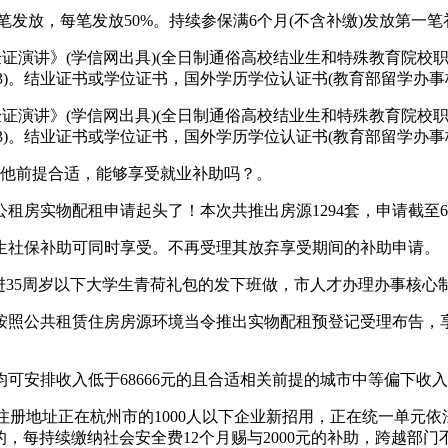
两笔发放，每笔发放50%。持续参保满6个月(不含补缴)发放第一
演讲》(学信网出具)(全日制通俗高校结业生和特殊教育院校职业
3)。结业证书或学位证书，国外学历学位认证书(教育部留学办事
演讲》(学信网出具)(全日制通俗高校结业生和特殊教育院校职业
3)。结业证书或学位证书，国外学历学位认证书(教育部留学办事
，其他前提合适，能够享受就业补助吗？。
租房实物配租申请起头了！本次共推出房源1294套，申请截至
生社保补助可同时享受。不再受理其放弃享受期间的补助申请。
35周岁以下大学生青荷礼包的发下班做，市人才办理办事核心制
照公共租赁住房房源环境当令推出实物配租预登记受理布告，享
安排收入低于68666元的且合适相关前提的城市中等偏下收
册地址正在杭州市的1000人以下企业新招用，正在统一单元依
的，每持续缴纳社会安全费12个月赐与2000元的补助，跨越部门