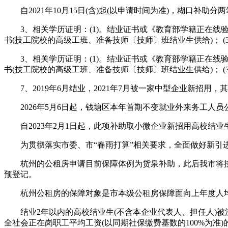
自2021年10月15日(含)起(以申请时间为准)，糊口补助分
3、相关学历证明：(1)。结业证书或《教育部学籍正在线验证
书(技工院校的高级工班、准备技师〔技师〕班结业生供给)； (
3、相关学历证明：(1)。结业证书或《教育部学籍正在线验证
书(技工院校的高级工班、准备技师〔技师〕班结业生供给)； (
7、2019年6月结业，2021年7月被一家中型企业新招用
2026年5月6日起，钱塘区本年首期不变就业外来务工人员公
自2023年2月1日起，此项补助取小微企业新招用高校结业
为贯彻落实市委、市“春雨打算”相关要求，全面做好新引进
杭州的公租房申请目前保障体例为货泉补助，此后我市将按
预登记。
杭州公租房的保障对象是市本级公租房保障面向上年度人均可
结业2年以内的高校结业生(不含本企业代表人、担任人)被注
全社会正在岗职工平均工资(以同期社保缴费基数的100%为准)