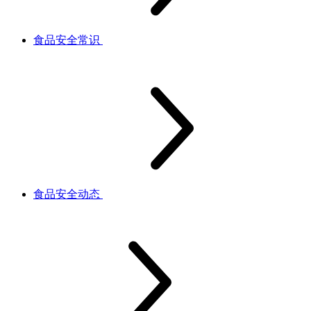
食品安全常识
食品安全动态