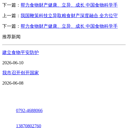
下一篇：
帮力食物财产健康、立异、成长 中国食物科学手
上一篇：
我国鞭策科技立异取粮食财产深度融合 全方位守
下一篇：
帮力食物财产健康、立异、成长 中国食物科学手
推荐新闻
建立食物平安防护
2026-06-10
我市召开创开国家
2026-06-08
座机：
0792-4688066
电话：
13870802760