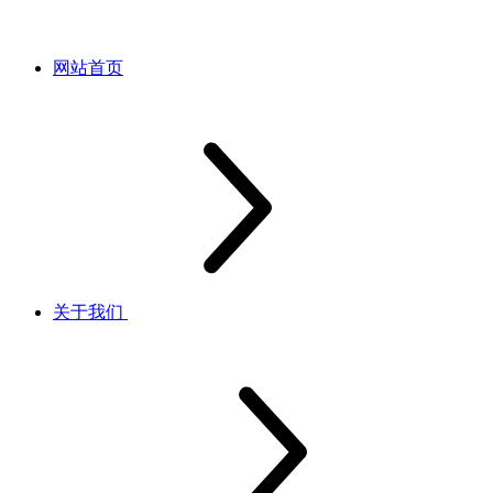
网站首页
关于我们