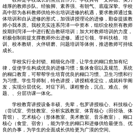
雄厚的教师步队。经验脚、素养强、有朝气、底蕴深挚。学校
高中部为各科教师供给外出培训进修的机遇，要求教师通过集
体培训和自从进修的形式，加强讲授理论的进修，勤奋提拔教
师小我本质。我校充实连系菏泽一中资本，组织全校所有教师
按期到菏泽一中进行配合教研培训；加大对教师培训的力度，
积极创制前提支撑教师外出进修。通过引领、学科扶植、培
训、校本教研、火伴研磨、问题培训等体例，推进教师可持续
成长。
学校实行全封锁、精细化办理，让学生的糊口愈加有纪
律，促使学生构成优良的进修习惯；集体食宿以及规范、系统
的糊口教育，可帮帮学生培育优良的糊口习惯、卫生习惯和行
为习惯。学生导师制，特色讲授，讲授精准定位，成就科学阐
发，实现分层优化、对症下药。课程整合，沉点、难点、例
题、、分层功课一体化。
学校教育讲授设备丰硕、先辈，包罗讲授核心、科技核心
（尝试室、劳技教室、分析实践教室、体育核心（田径场、体
育馆）、艺术核心（形体教室、美术教室、音乐教室）、糊口
核心（食堂、宿舍），能为学生的糊口和进修供给最便当、优
良的办事，为学生的全面成长供给更为广漠的空间。