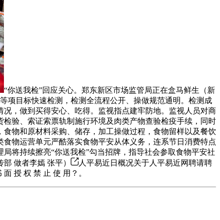
“你送我检”回应关心。郑东新区市场监管局正在盒马鲜生（新
块等项目标快速检测，检测全流程公开、操做规范通明。检测成
情况，做到买得安心、吃得。监视指点建牢防地。监视人员对商
货检验、索证索票轨制施行环境及肉类产物查验检疫手续，同时
，食物和原材料采购、储存，加工操做过程，食物留样以及餐饮
类食物运营单元严酷落实食物平安从体义务，连系节日消费特点
局将持续擦亮“你送我检”勾当招牌，指导社会参取食物平安社
部 做者李嫣 张平）
人平易近日概况关于人平易近网聘请聘
 授 权 禁 止 使 用？。