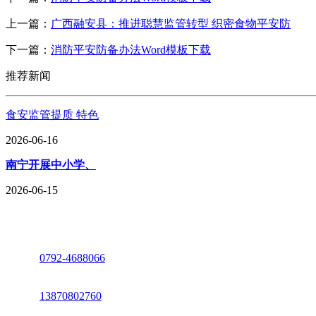
上一篇：
广西融安县：推进聪慧监管转型 织密食物平安防
下一篇：
消防平安防备办法Word模板下载
推荐新闻
食安监管提质 特色
2026-06-16
南宁开展中小学、
2026-06-15
座机：
0792-4688066
电话：
13870802760