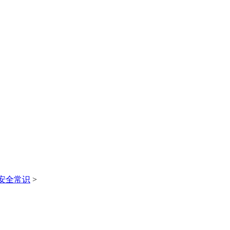
安全常识
>