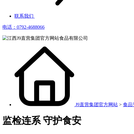
联系我们
电话：0792-4688066
J9直营集团官方网站
>
食品
监检连系 守护食安