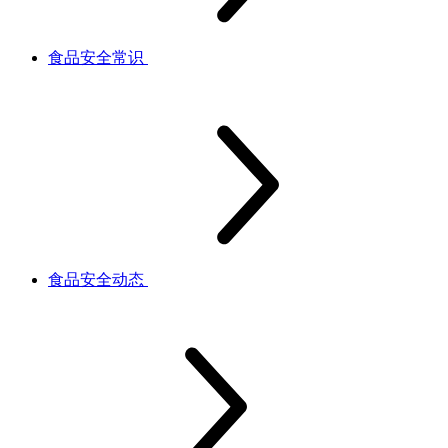
食品安全常识
食品安全动态