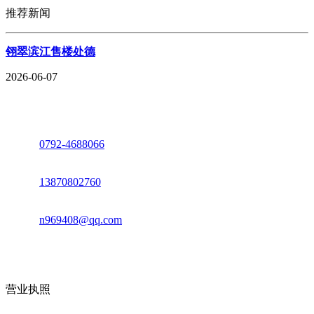
推荐新闻
翎翠滨江售楼处德
2026-06-07
座机：
0792-4688066
电话：
13870802760
邮箱：
n969408@qq.com
地址：江西省德安县高新技术产业园(宝塔工业园)高新路93号
营业执照