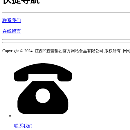
联系我们
在线留言
Copyright © 2024 江西J9直营集团官方网站食品有限公司 版权所有 
联系我们