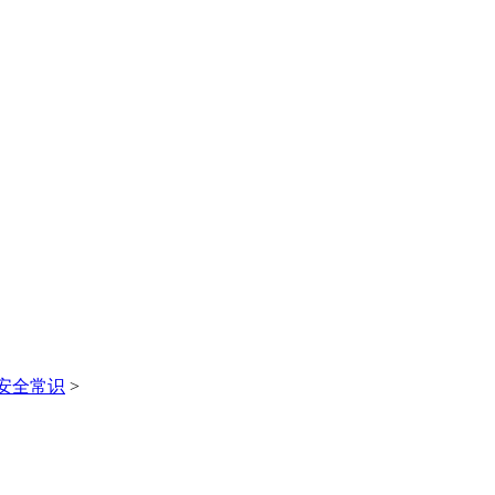
安全常识
>