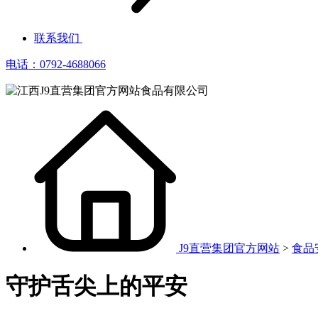
联系我们
电话：0792-4688066
J9直营集团官方网站
>
食品
守护舌尖上的平安