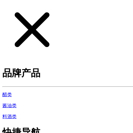
品牌产品
醋类
酱油类
料酒类
快捷导航