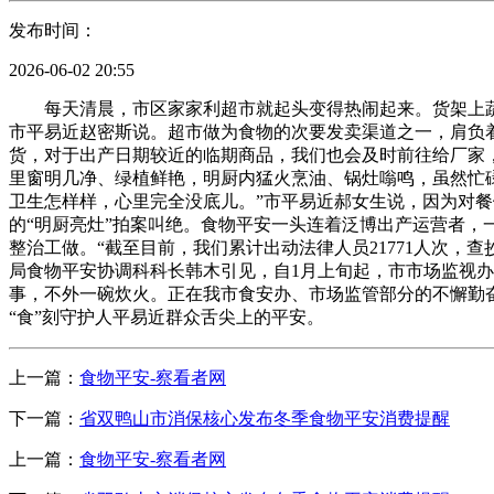
发布时间：
2026-06-02 20:55
每天清晨，市区家家利超市就起头变得热闹起来。货架上蔬菜
市平易近赵密斯说。超市做为食物的次要发卖渠道之一，肩负
货，对于出产日期较近的临期商品，我们也会及时前往给厂家，
里窗明几净、绿植鲜艳，明厨内猛火烹油、锅灶嗡鸣，虽然忙
卫生怎样样，心里完全没底儿。”市平易近郝女生说，因为对餐
的“明厨亮灶”拍案叫绝。食物平安一头连着泛博出产运营者，
整治工做。“截至目前，我们累计出动法律人员21771人次，查抄
局食物平安协调科科长韩木引见，自1月上旬起，市市场监视
事，不外一碗炊火。正在我市食安办、市场监管部分的不懈勤
“食”刻守护人平易近群众舌尖上的平安。
上一篇：
食物平安-察看者网
下一篇：
省双鸭山市消保核心发布冬季食物平安消费提醒
上一篇：
食物平安-察看者网