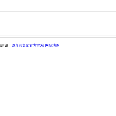
网站建设：
J9直营集团官方网站
网站地图