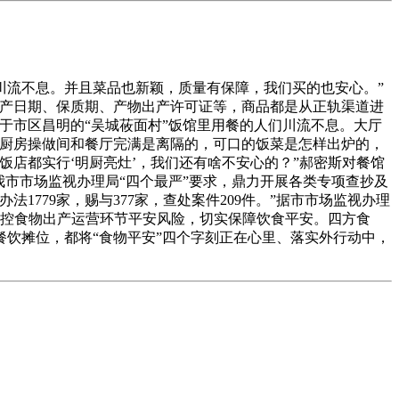
流不息。并且菜品也新颖，质量有保障，我们买的也安心。”
出产日期、保质期、产物出产许可证等，商品都是从正轨渠道进
于市区昌明的“吴城莜面村”饭馆里用餐的人们川流不息。大厅
，厨房操做间和餐厅完满是离隔的，可口的饭菜是怎样出炉的，
店都实行‘明厨亮灶’，我们还有啥不安心的？”郝密斯对餐馆
市市场监视办理局“四个最严”要求，鼎力开展各类专项查抄及
法1779家，赐与377家，查处案件209件。”据市市场监视办理
严控食物出产运营环节平安风险，切实保障饮食平安。四方食
饮摊位，都将“食物平安”四个字刻正在心里、落实外行动中，