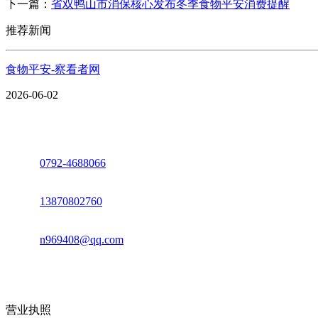
下一篇：
省双鸭山市消保核心发布冬季食物平安消费提醒
推荐新闻
食物平安-察看者网
2026-06-02
座机：
0792-4688066
电话：
13870802760
邮箱：
n969408@qq.com
地址：江西省德安县高新技术产业园(宝塔工业园)高新路93号
营业执照