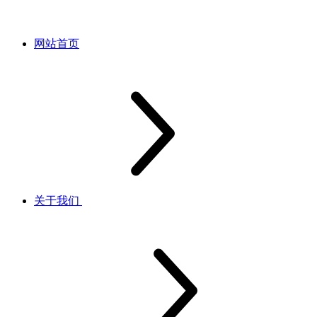
网站首页
关于我们