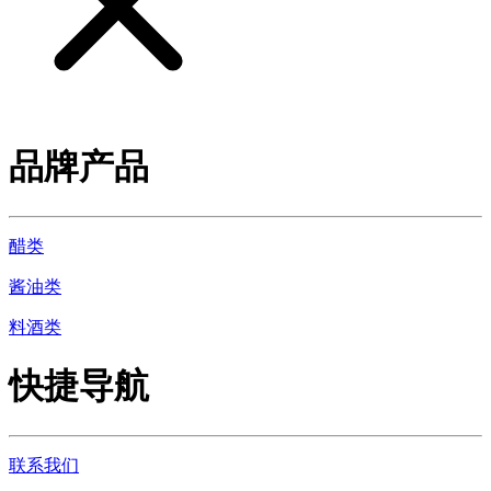
品牌产品
醋类
酱油类
料酒类
快捷导航
联系我们