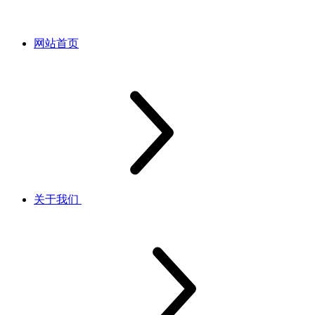
网站首页
关于我们