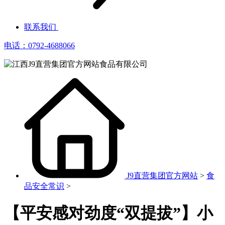
联系我们
电话：0792-4688066
J9直营集团官方网站
>
食
品安全常识
>
【平安感对劲度“双提拔”】小