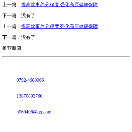
上一篇：
提高炊事养分程度 强化高原健康保障
下一篇：没有了
上一篇：
提高炊事养分程度 强化高原健康保障
下一篇：没有了
推荐新闻
座机：
0792-4688066
电话：
13870802760
邮箱：
n969408@qq.com
地址：江西省德安县高新技术产业园(宝塔工业园)高新路93号