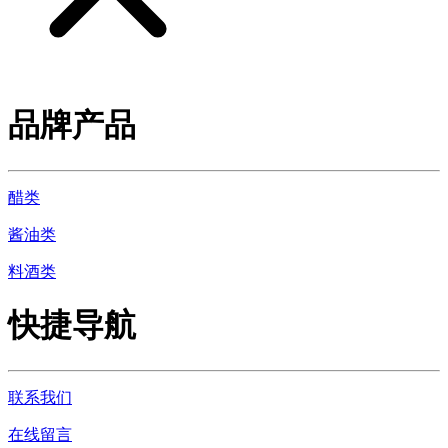
品牌产品
醋类
酱油类
料酒类
快捷导航
联系我们
在线留言