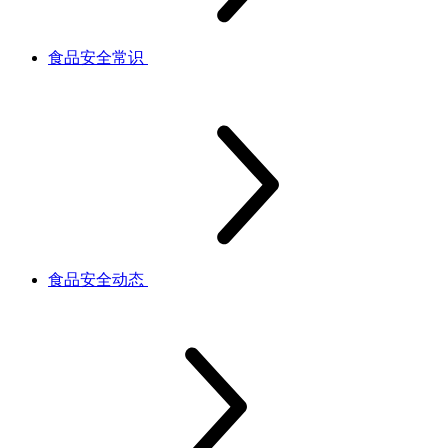
食品安全常识
食品安全动态