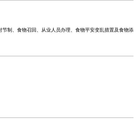
节制、食物召回、从业人员办理、食物平安变乱措置及食物添