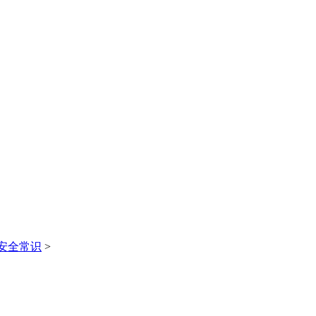
安全常识
>